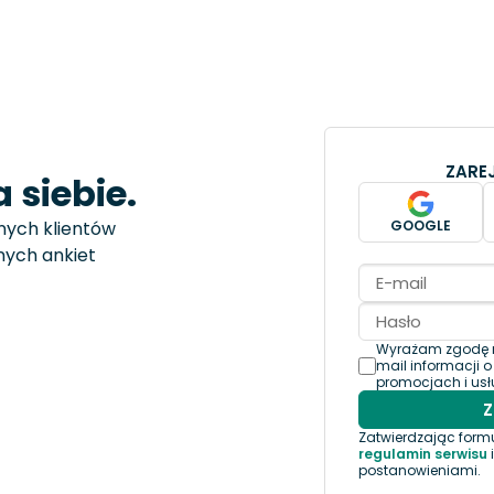
ZAREJ
 siebie.
ych klientów
GOOGLE
ych ankiet
Wyrażam zgodę n
mail informacji 
promocjach i us
Zatwierdzając formu
regulamin serwisu
postanowieniami.