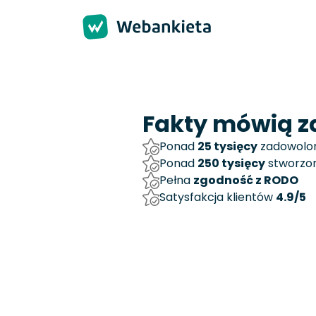
Fakty mówią za
Ponad
25 tysięcy
zadowolon
Ponad
250 tysięcy
stworzon
Pełna
zgodność z RODO
Satysfakcja klientów
4.9/5