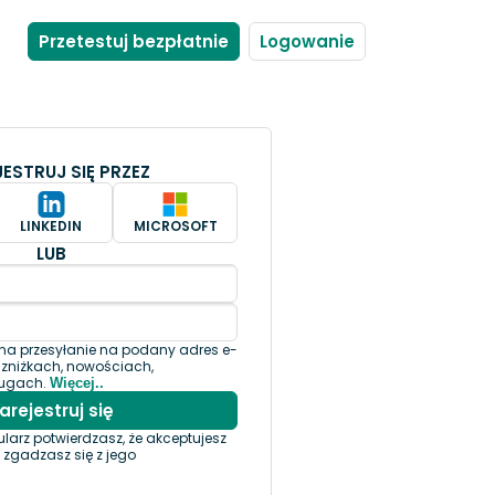
Przetestuj bezpłatnie
Logowanie
ESTRUJ SIĘ PRZEZ
LINKEDIN
MICROSOFT
LUB
a przesyłanie na podany adres e-
o zniżkach, nowościach,
ługach.
Więcej..
larz potwierdzasz, że akceptujesz
i zgadzasz się z jego